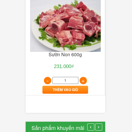
dân
công
nghệ...
12/01/2017
0
Lượt
bình
Khô Tôm 
Sườn Non 600g
luận
[Xem
231.000₫
thêm...]
y 450g
-
-
+
THÊM VÀO GIỎ
+
Thế
Giới
Văn
Sản phẩm khuyến mãi
Hóa