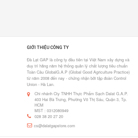
bình
luận
[Xem
thêm...]
Hai
GIỚI THIỆU CÔNG TY
lần
"ngược
Đà Lạt GAP là công ty đầu tiên tại Việt Nam xây dựng và
duy trì hằng năm hệ thống quản lý chất lượng tiêu chuẩn
gió"
Toàn Cầu GlobalG.A.P (Global Good Agriculture Practice)
từ năm 2008 đến nay - chứng nhận bởi tập đoàn Control
12/01/2017
Union - Hà Lan.
0
Chi nhánh Cty TNHH Thực Phẩm Sạch Dalat G.A.P.
Lượt
403 Hai Bà Trưng, Phường Võ Thị Sáu, Quận 3, Tp.
bình
HCM
luận
MST : 0312080949
[Xem
028 38 20 27 20
thêm...]
cs@dalatgapstore.com