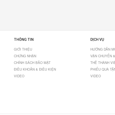
THÔNG TIN
DỊCH VỤ
GIỚI THIỆU
HƯỚNG DẪN M
CHỨNG NHẬN
VẬN CHUYỂN &
CHÍNH SÁCH BẢO MẬT
THẺ THÀNH VI
ĐIỀU KHOẢN & ĐIỀU KIỆN
PHIẾU QUÀ TẶ
VIDEO
VIDEO