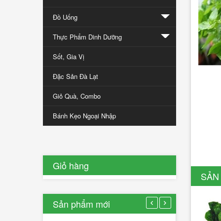
đưa
Đồ Uống
nông
sản
Thực Phẩm Dinh Dưỡng
Đà
Sốt, Gia Vị
Lạt
ra
Đặc Sản Đà Lạt
thế
giới
Giỏ Quà, Combo
Bánh Kẹo Ngoại Nhập
12/01/2017
0
Lượt
bình
luận
Giỏ hàng
[Xem
SẢN
thêm...]
Sản phẩm mới
Rau