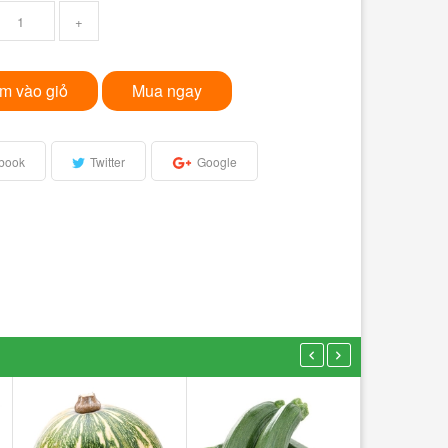
+
m vào giỏ
Mua ngay
book
Twitter
Google