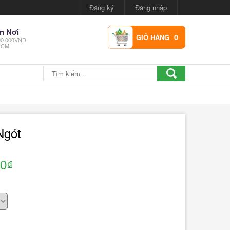
Đăng ký
Đăng nhập
n Nơi
0
GIỎ HÀNG
300.000VND
.HCM
Ngót
00₫