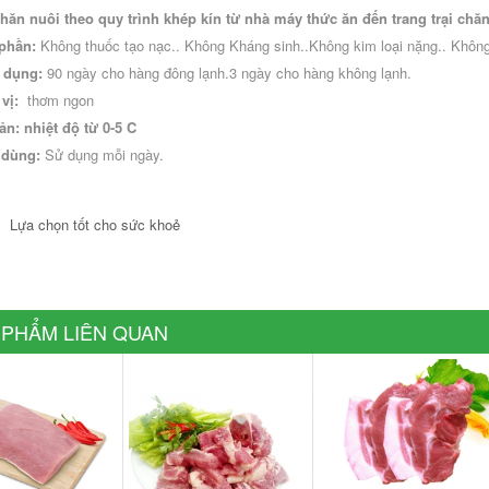
ăn nuôi theo quy trình khép kín từ nhà máy thức ăn đến trang trại chă
phần:
 Không thuốc tạo nạc.. Không Kháng sinh..Không kim loại nặng.. Khôn
 dụng:
 90 ngày cho hàng đông lạnh.3 ngày cho hàng không lạnh.
vị: 
 thơm ngon
n: nhiệt độ từ 0-5 C
dùng: 
Sử dụng mỗi ngày.
Mực Ống Thiên Nhiên 600g
Cá B
n Nhiên 200g
294.000₫
Lựa chọn tốt cho sức khoẻ
0₫
-
+
+
THÊM VÀO GIỎ
 GIỎ
 PHẨM LIÊN QUAN