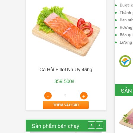
sạch
Được ch
Đà
Thành 
Lạt
Hạn sử
GAP
Hương 
Bảo quả
26/07/2021
Lượng 
0
Khô Tôm Đất Thiê
Lượt
bình
luận
371.00
Cá Hồi Fillet Na Uy 450g
[Xem
-
thêm...]
359.500₫
THÊM VÀO
SẢN
-
+
Lê
THÊM VÀO GIỎ
Văn
Cường
-
Sản phẩm bán chạy
nông