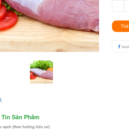
-
Thê
face
Ả
 Tin Sản Phẩm
eo sạch (theo hướng hữu cơ)