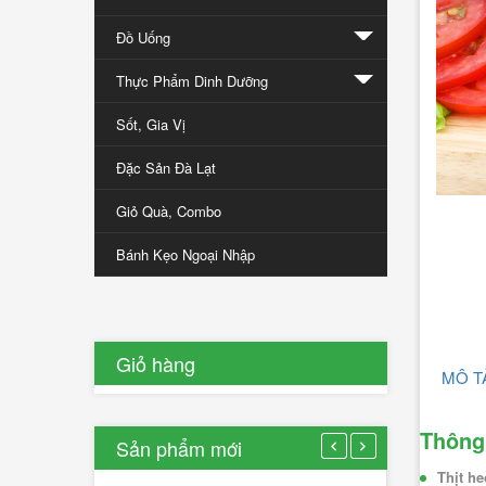
đưa
Đồ Uống
nông
sản
Thực Phẩm Dinh Dưỡng
Đà
Sốt, Gia Vị
Lạt
ra
Đặc Sản Đà Lạt
thế
giới
Giỏ Quà, Combo
Bánh Kẹo Ngoại Nhập
12/01/2017
0
Lượt
bình
luận
Giỏ hàng
MÔ T
[Xem
thêm...]
Thông
Sản phẩm mới
Rau
Thịt h