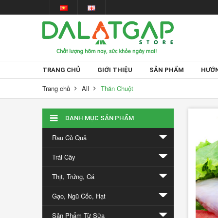
TRANG CHỦ
GIỚI THIỆU
SẢN PHẨM
HƯỚN
Trang chủ
All
Thăn Chuột
Tin
DANH MỤC SẢN PHẨM
tức
Rau Củ Quả
Trái Cây
Thịt, Trứng, Cá
Gạo, Ngũ Cốc, Hạt
Giấc
Sản Phẩm Từ Sữa
mơ