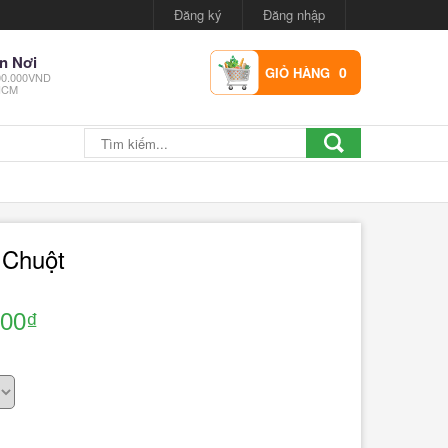
Đăng ký
Đăng nhập
n Nơi
0
GIỎ HÀNG
300.000VND
.HCM
 Chuột
600₫