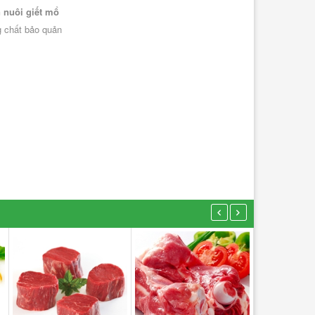
n nuôi giết mổ
g chất bảo quản
Nghêu Lụa 500g
ạc Má Thiên Nhiên 400g
108.000₫
144.000₫
-
+
-
+
THÊM VÀO GIỎ
THÊM VÀO GIỎ