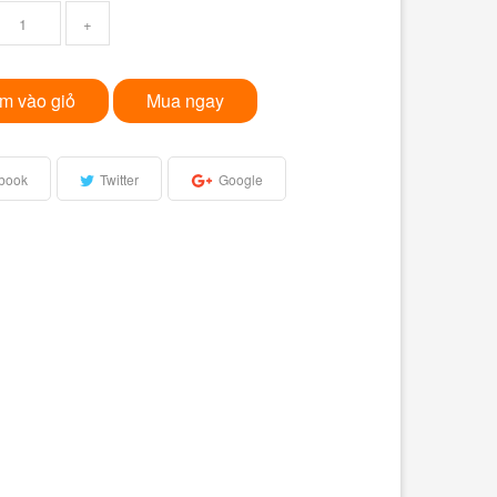
+
m vào giỏ
Mua ngay
book
Twitter
Google