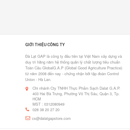
bình
luận
[Xem
thêm...]
Hai
GIỚI THIỆU CÔNG TY
lần
"ngược
Đà Lạt GAP là công ty đầu tiên tại Việt Nam xây dựng và
duy trì hằng năm hệ thống quản lý chất lượng tiêu chuẩn
gió"
Toàn Cầu GlobalG.A.P (Global Good Agriculture Practice)
từ năm 2008 đến nay - chứng nhận bởi tập đoàn Control
12/01/2017
Union - Hà Lan.
0
Chi nhánh Cty TNHH Thực Phẩm Sạch Dalat G.A.P.
Lượt
403 Hai Bà Trưng, Phường Võ Thị Sáu, Quận 3, Tp.
bình
HCM
luận
MST : 0312080949
[Xem
028 38 20 27 20
thêm...]
cs@dalatgapstore.com