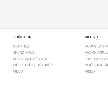
THÔNG TIN
DỊCH VỤ
GIỚI THIỆU
HƯỚNG DẪN M
CHỨNG NHẬN
VẬN CHUYỂN &
CHÍNH SÁCH BẢO MẬT
THẺ THÀNH VI
ĐIỀU KHOẢN & ĐIỀU KIỆN
PHIẾU QUÀ TẶ
VIDEO
VIDEO