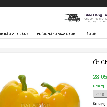
Giao Hàng Tậ
Cho đơn hàng từ 
Trong phạm vi TP
G DẪN MUA HÀNG
CHÍNH SÁCH GIAO HÀNG
LIÊN HỆ
Ớt C
28.0
Đơn vị
Số lượng