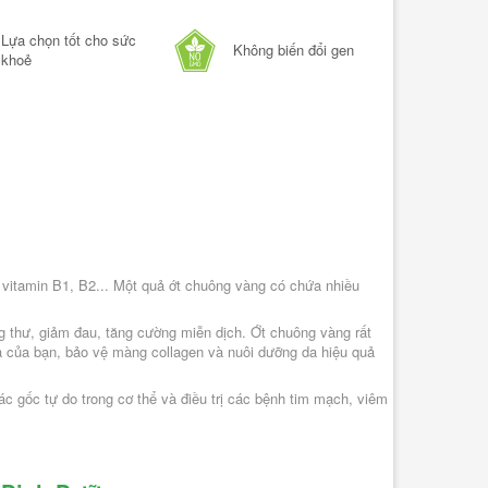
Lựa chọn tốt cho sức 
Không biến đổi gen
khoẻ
Nghêu Lụa 500g
n Nhiên 400g
108.000₫
00₫
-
+
+
THÊM VÀO GIỎ
, vitamin B1, B2... Một quả ớt chuông vàng có chứa nhiều 
O GIỎ
g thư, giảm đau, tăng cường miễn dịch. Ớt chuông vàng rất 
 của bạn, bảo vệ màng collagen và nuôi dưỡng da hiệu quả 
ác gốc tự do trong cơ thể và điều trị các bệnh tim mạch, viêm 