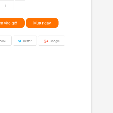
+
m vào giỏ
Mua ngay
book
Twitter
Google