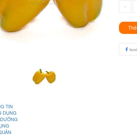
-
Thê
face
G TIN
G DỤNG
 DƯỠNG
ỤNG
QUẢN