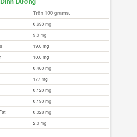
ị Dinh Dưỡng
Trên 100 grams.
0.690 mg
9.0 mg
s
19.0 mg
Thịt Xay 300g
m
10.0 mg
0.460 mg
89.000₫
 Gà 800g
177 mg
-
+
2.000₫
0.120 mg
THÊM VÀO GIỎ
+
0.190 mg
M VÀO GIỎ
Fat
0.028 mg
2.0 mg