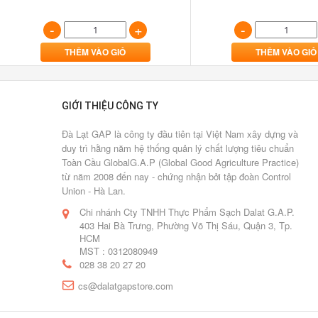
Giấc
-
+
-
mơ
đưa
THÊM VÀO GIỎ
THÊM VÀO GIỎ
nông
sản
Đà
GIỚI THIỆU CÔNG TY
Lạt
ra
Đà Lạt GAP là công ty đầu tiên tại Việt Nam xây dựng và
thế
duy trì hằng năm hệ thống quản lý chất lượng tiêu chuẩn
Toàn Cầu GlobalG.A.P (Global Good Agriculture Practice)
giới
từ năm 2008 đến nay - chứng nhận bởi tập đoàn Control
Union - Hà Lan.
12/01/2017
Chi nhánh Cty TNHH Thực Phẩm Sạch Dalat G.A.P.
0
403 Hai Bà Trưng, Phường Võ Thị Sáu, Quận 3, Tp.
Lượt
HCM
bình
MST : 0312080949
luận
028 38 20 27 20
[Xem
cs@dalatgapstore.com
thêm...]