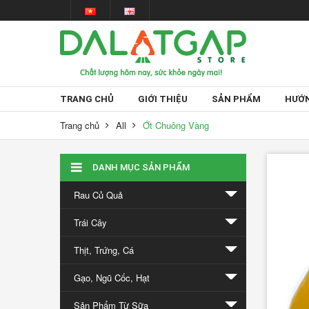
TRANG CHỦ
GIỚI THIỆU
SẢN PHẨM
HƯỚN
Trang chủ
All
Ớt Chuông Vàng
Tin
DANH MỤC SẢN PHẨM
tức
Rau Củ Quả
Trái Cây
Thịt, Trứng, Cá
Gạo, Ngũ Cốc, Hạt
Giấc
Sản Phẩm Từ Sữa
mơ