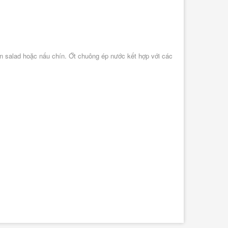
n salad hoặc nấu chín. Ớt chuông ép nước kết hợp với các 
Nghêu Lụa 500g
c Má Thiên Nhiên 400g
108.000₫
144.000₫
-
+
-
+
THÊM VÀO GIỎ
THÊM VÀO GIỎ