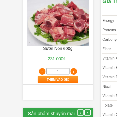
Giá T
dân
công
nghệ...
Energy
12/01/2017
Proteins
0
Lượt
Carbohy
bình
Khô Tôm Đất Thiên Nhiên
Sườn Non 600g
luận
Fiber
[Xem
Vitamin 
371.000₫
231.000₫
thêm...]
Vitamin 
-
+
-
+
Vitamin 
THÊM VÀO GIỎ
THÊM VÀO GIỎ
Niacin
Thế
Vitamin 
Giới
Folate
Văn
Sản phẩm khuyến mãi
Hóa
Vitamin 