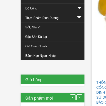
đưa
Đồ Uống
nông
sản
Thực Phẩm Dinh Dưỡng
Đà
Sốt, Gia Vị
Lạt
ra
Đặc Sản Đà Lạt
thế
giới
Giỏ Quà, Combo
Bánh Kẹo Ngoại Nhập
12/01/2017
0
Lượt
bình
luận
Giỏ hàng
THÔN
[Xem
thêm...]
CÔN
DINH
Sản phẩm mới
SỬ D
BẢO 
Rau