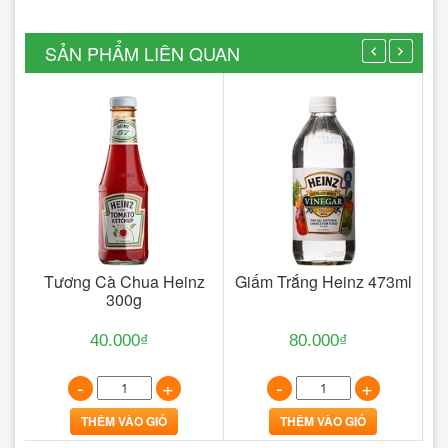
SẢN PHẨM LIÊN QUAN
ard
Tương Cà Chua Heinz
Giấm Trắng Heinz 473ml
300g
40.000₫
80.000₫
-
+
-
+
THÊM VÀO GIỎ
THÊM VÀO GIỎ