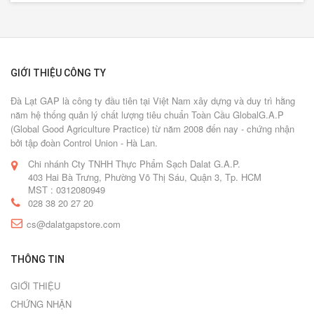
GIỚI THIỆU CÔNG TY
Đà Lạt GAP là công ty đầu tiên tại Việt Nam xây dựng và duy trì hằng
năm hệ thống quản lý chất lượng tiêu chuẩn Toàn Cầu GlobalG.A.P
(Global Good Agriculture Practice) từ năm 2008 đến nay - chứng nhận
bởi tập đoàn Control Union - Hà Lan.
Chi nhánh Cty TNHH Thực Phẩm Sạch Dalat G.A.P.
403 Hai Bà Trưng, Phường Võ Thị Sáu, Quận 3, Tp. HCM
MST : 0312080949
028 38 20 27 20
cs@dalatgapstore.com
THÔNG TIN
GIỚI THIỆU
CHỨNG NHẬN