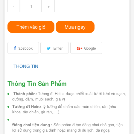
-
+
Thêm vào giỏ
Mua ngay
facebook
Twitter
Google
THÔNG TIN
Thông Tin Sản Phẩm
Thành phần:
 Tương ớt Heinz được chiết xuất từ ớt tươi và sạch, 
đường, dấm, muối sạch, gia vị
Tương ớt Heinz
 lý tưởng để chấm các món chiên, rán (như 
khoai tây chiên, gà rán,….).
Đóng chai tiện dụng : 
Sản phẩm được đóng chai nhỏ gọn, tiện 
lợi sử dụng trong gia đình hoặc mang đi du lịch, dã ngoại.