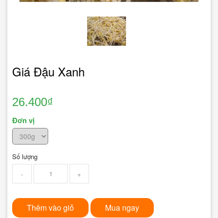
Giá Đậu Xanh
26.400₫
Đơn vị
Số lượng
-
+
Thêm vào giỏ
Mua ngay