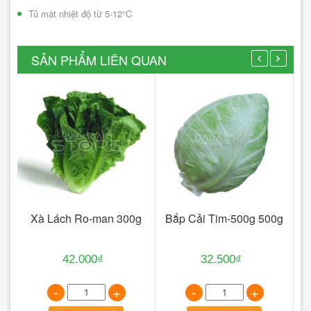
Tủ mát nhiệt độ từ 5-12°C
SẢN PHẨM LIÊN QUAN
00g
Xà Lách Ro-man 300g
Bắp Cải Tim-500g 500g
42.000₫
32.500₫
-
+
-
+