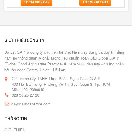
THÊM VÀO GIỎ
THÊM VÀO GIỎ
GIỚI THIỆU CÔNG TY
Đà Lạt GAP là công ty đầu tiên tại Việt Nam xây dựng và duy trì hằng
năm hệ thống quản lý chất lượng tiêu chuẩn Toàn Cầu GlobalG.A.P
(Global Good Agriculture Practice) từ năm 2008 đến nay - chứng nhận
bởi tập đoàn Control Union - Hà Lan.
Chi nhánh Cty TNHH Thực Phẩm Sạch Dalat G.A.P.
403 Hai Bà Trưng, Phường Võ Thị Sáu, Quận 3, Tp. HCM
MST : 0312080949
028 38 20 27 20
cs@dalatgapstore.com
THÔNG TIN
GIỚI THIỆU