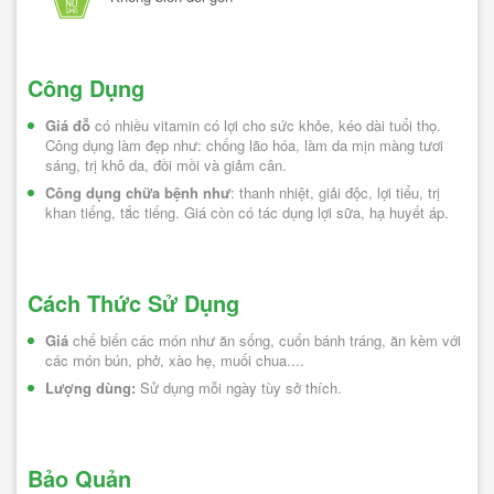
Công Dụng
Giá đỗ
 có nhiều vitamin có lợi cho sức khỏe, kéo dài tuổi thọ. 
Công dụng làm đẹp như: chống lão hóa, làm da mịn màng tươi 
sáng, trị khô da, đồi mồi và giảm cân.
Công dụng chữa bệnh như
: thanh nhiệt, giải độc, lợi tiểu, trị 
khan tiếng, tắc tiếng. Giá còn có tác dụng lợi sữa, hạ huyết áp.
Cách Thức Sử Dụng
Giá
 chế biến các món như ăn sống, cuốn bánh tráng, ăn kèm với 
các món bún, phở, xào hẹ, muối chua....
Lượng dùng: 
Sử dụng mỗi ngày tùy sở thích.
Bảo Quản