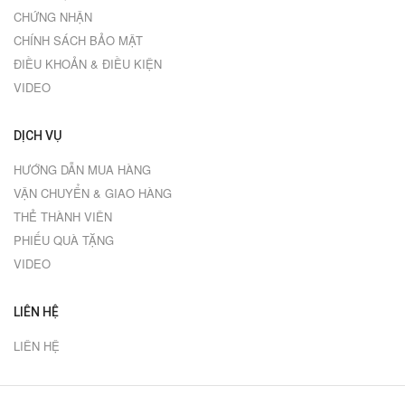
CHỨNG NHẬN
CHÍNH SÁCH BẢO MẬT
ĐIỀU KHOẢN & ĐIỀU KIỆN
VIDEO
DỊCH VỤ
HƯỚNG DẪN MUA HÀNG
VẬN CHUYỂN & GIAO HÀNG
THẺ THÀNH VIÊN
PHIẾU QUÀ TẶNG
VIDEO
LIÊN HỆ
LIÊN HỆ