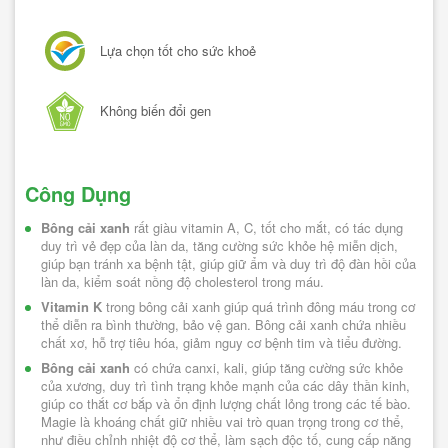
Lựa chọn tốt cho sức khoẻ
Không biến đổi gen
Công Dụng
Bông cải xanh
 rất giàu vitamin A, C, tốt cho mắt, có tác dụng 
duy trì vẻ đẹp của làn da, tăng cường sức khỏe hệ miễn dịch, 
giúp bạn tránh xa bệnh tật, giúp giữ ẩm và duy trì độ đàn hồi của 
làn da, kiểm soát nồng độ cholesterol trong máu.
Vitamin K
 trong bông cải xanh giúp quá trình đông máu trong cơ 
thể diễn ra bình thường, bảo vệ gan. Bông cải xanh chứa nhiều 
chất xơ, hỗ trợ tiêu hóa, giảm nguy cơ bệnh tim và tiểu đường.
Bông cải xanh
 có chứa canxi, kali, giúp tăng cường sức khỏe 
của xương, duy trì tình trạng khỏe mạnh của các dây thần kinh, 
giúp co thắt cơ bắp và ổn định lượng chất lỏng trong các tế bào. 
Magie là khoáng chất giữ nhiều vai trò quan trọng trong cơ thể, 
như điều chỉnh nhiệt độ cơ thể, làm sạch độc tố, cung cấp năng 