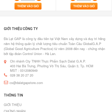
THÊM VÀO GIỎ
THÊM VÀO GIỎ
GIỚI THIỆU CÔNG TY
Đà Lạt GAP là công ty đầu tiên tại Việt Nam xây dựng và duy trì hằng
năm hệ thống quản lý chất lượng tiêu chuẩn Toàn Cầu GlobalG.A.P
(Global Good Agriculture Practice) từ năm 2008 đến nay - chứng nhận
bởi tập đoàn Control Union - Hà Lan.
Chi nhánh Cty TNHH Thực Phẩm Sạch Dalat G.A.P.
403 Hai Bà Trưng, Phường Võ Thị Sáu, Quận 3, Tp. HCM
MST : 0312080949
028 38 20 27 20
cs@dalatgapstore.com
THÔNG TIN
GIỚI THIỆU
CHỨNG NHẬN