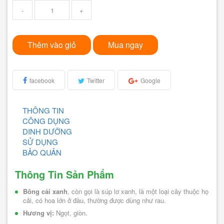
-
+
Thêm vào giỏ
Mua ngay
facebook
Twitter
Google
THÔNG TIN
CÔNG DỤNG
DINH DƯỠNG
SỬ DỤNG
BẢO QUẢN
Thông Tin Sản Phẩm
Bông cải xanh
, còn gọi là súp lơ xanh, là một loại cây thuộc họ 
cải, có hoa lớn ở đầu, thường được dùng như rau.
Hương vị: 
Ngọt, giòn.