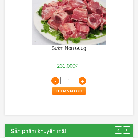
Sườn Non 600g
231.000₫
-
+
THÊM VÀO GIỎ
Sản phẩm khuyến mãi