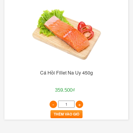
Cá Hồi Fillet Na Uy 450g
359.500₫
-
+
THÊM VÀO GIỎ