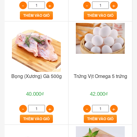
-
+
-
+
THÊM VÀO GIỎ
THÊM VÀO GIỎ
Bọng (Xương) Gà 500g
Trứng Vịt Omega 5 trứng
40.000₫
42.000₫
-
+
-
+
THÊM VÀO GIỎ
THÊM VÀO GIỎ