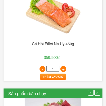
Cá Hồi Fillet Na Uy 450g
359.500₫
-
+
THÊM VÀO GIỎ
Sản phẩm bán chạy