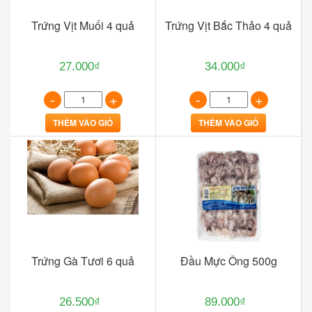
Trứng Vịt Muối 4 quả
Trứng Vịt Bắc Thảo 4 quả
27.000₫
34.000₫
-
+
-
+
THÊM VÀO GIỎ
THÊM VÀO GIỎ
Trứng Gà Tươi 6 quả
Đầu Mực Ống 500g
26.500₫
89.000₫