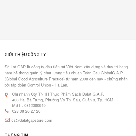
GIỚI THIỆU CÔNG TY
Đà Lạt GAP là công ty đầu tiên tại Việt Nam xây dựng và duy trì hằng
năm hệ thống quản lý chất lượng tiêu chuẩn Toàn Cầu GlobalG.A.P
(Global Good Agriculture Practice) từ năm 2008 đến nay - chứng nhận
bởi tập đoàn Control Union - Hà Lan.
Chi nhánh Cty TNHH Thực Phẩm Sạch Dalat G.A.P.
403 Hai Bà Trưng, Phường Võ Thị Sáu, Quận 3, Tp. HCM
MST : 0312080949
028 38 20 27 20
cs@dalatgapstore.com
THÔNG TIN