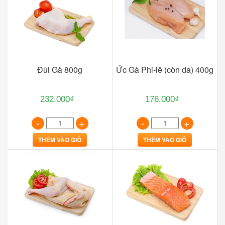
Đùi Gà 800g
Ức Gà Phi-lê (còn da) 400g
232.000₫
176.000₫
-
+
-
+
THÊM VÀO GIỎ
THÊM VÀO GIỎ