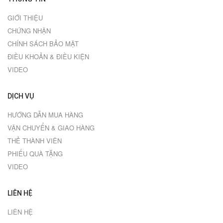
GIỚI THIỆU
CHỨNG NHẬN
CHÍNH SÁCH BẢO MẬT
ĐIỀU KHOẢN & ĐIỀU KIỆN
VIDEO
DỊCH VỤ
HƯỚNG DẪN MUA HÀNG
VẬN CHUYỂN & GIAO HÀNG
THẺ THÀNH VIÊN
PHIẾU QUÀ TẶNG
VIDEO
LIÊN HỆ
LIÊN HỆ