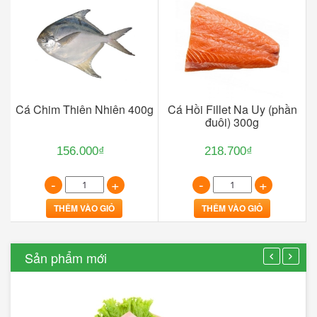
Cá Chim Thiên Nhiên 400g
Cá Hồi Fillet Na Uy (phần
đuôi) 300g
156.000₫
218.700₫
-
+
-
+
THÊM VÀO GIỎ
THÊM VÀO GIỎ
Sản phẩm mới