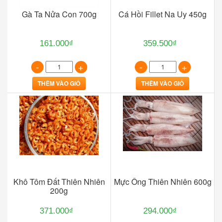
Gà Ta Nửa Con 700g
Cá Hồi Fillet Na Uy 450g
161.000₫
359.500₫
-
+
-
+
THÊM VÀO GIỎ
THÊM VÀO GIỎ
Khô Tôm Đất Thiên Nhiên
Mực Ống Thiên Nhiên 600g
200g
371.000₫
294.000₫