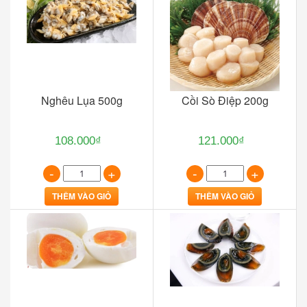
Nghêu Lụa 500g
Cồi Sò Điệp 200g
108.000₫
121.000₫
-
+
-
+
THÊM VÀO GIỎ
THÊM VÀO GIỎ