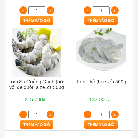
-
+
-
+
THÊM VÀO GIỎ
THÊM VÀO GIỎ
Tôm Sú Quảng Canh (bóc
Tôm Thẻ (bóc vỏ) 300g
vỏ, để đuôi) size 21 300g
215.700₫
132.000₫
-
+
-
+
THÊM VÀO GIỎ
THÊM VÀO GIỎ