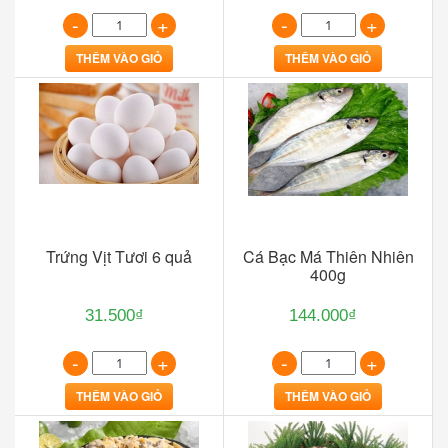
-
+
-
+
THÊM VÀO GIỎ
THÊM VÀO GIỎ
Trứng Vịt Tươi 6 quả
Cá Bạc Má Thiên Nhiên
400g
31.500₫
144.000₫
-
+
-
+
THÊM VÀO GIỎ
THÊM VÀO GIỎ