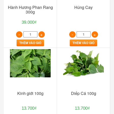
Hành Hương Phan Rang
Húng Cay
300g
39.000₫
-
+
-
+
THÊM VÀO GIỎ
THÊM VÀO GIỎ
Kinh giới 100g
Diếp Cá 100g
13.700₫
13.700₫