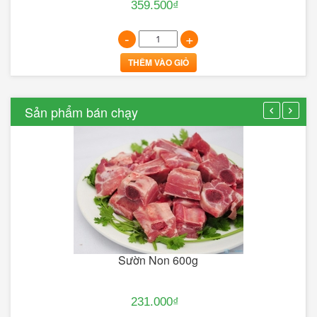
359.500₫
-
+
THÊM VÀO GIỎ
Sản phẩm bán chạy
Sườn Non 600g
231.000₫