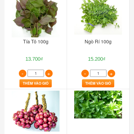
Tía Tô 100g
Ngò Rí 100g
13.700₫
15.200₫
-
+
-
+
THÊM VÀO GIỎ
THÊM VÀO GIỎ