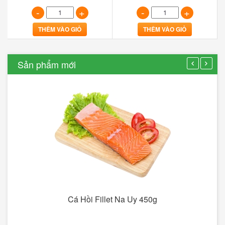
-
+
-
+
THÊM VÀO GIỎ
THÊM VÀO GIỎ
Sản phẩm mới
Cá Hồi Fillet Na Uy 450g