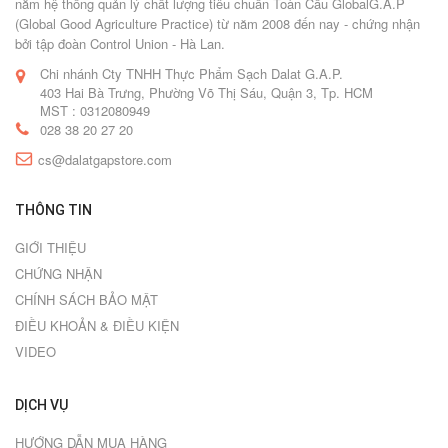
năm hệ thống quản lý chất lượng tiêu chuẩn Toàn Cầu GlobalG.A.P
(Global Good Agriculture Practice) từ năm 2008 đến nay - chứng nhận
bởi tập đoàn Control Union - Hà Lan.
Chi nhánh Cty TNHH Thực Phẩm Sạch Dalat G.A.P.
403 Hai Bà Trưng, Phường Võ Thị Sáu, Quận 3, Tp. HCM
MST : 0312080949
028 38 20 27 20
cs@dalatgapstore.com
THÔNG TIN
GIỚI THIỆU
CHỨNG NHẬN
CHÍNH SÁCH BẢO MẬT
ĐIỀU KHOẢN & ĐIỀU KIỆN
VIDEO
DỊCH VỤ
HƯỚNG DẪN MUA HÀNG