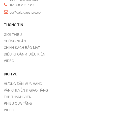
028 38 20 27 20
cs@dalatgapstore.com
THÔNG TIN
GIỚI THIỆU
CHỨNG NHẬN
CHÍNH SÁCH BẢO MẬT
ĐIỀU KHOẢN & ĐIỀU KIỆN
VIDEO
DỊCH VỤ
HƯỚNG DẪN MUA HÀNG
VẬN CHUYỂN & GIAO HÀNG
THẺ THÀNH VIÊN
PHIẾU QUÀ TẶNG
VIDEO