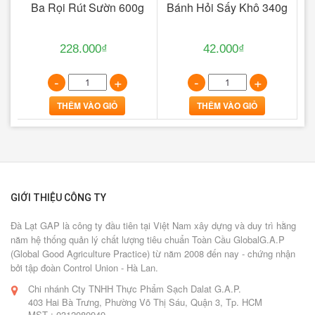
Ba Rọi Rút Sườn 600g
Bánh Hỏi Sấy Khô 340g
B
228.000₫
42.000₫
-
+
-
+
THÊM VÀO GIỎ
THÊM VÀO GIỎ
GIỚI THIỆU CÔNG TY
Đà Lạt GAP là công ty đầu tiên tại Việt Nam xây dựng và duy trì hằng
năm hệ thống quản lý chất lượng tiêu chuẩn Toàn Cầu GlobalG.A.P
(Global Good Agriculture Practice) từ năm 2008 đến nay - chứng nhận
bởi tập đoàn Control Union - Hà Lan.
Chi nhánh Cty TNHH Thực Phẩm Sạch Dalat G.A.P.
403 Hai Bà Trưng, Phường Võ Thị Sáu, Quận 3, Tp. HCM
MST : 0312080949