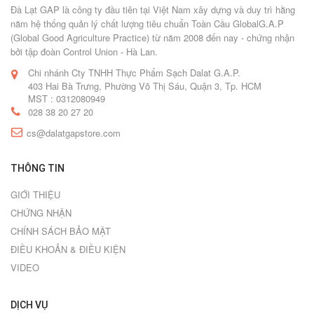
Đà Lạt GAP là công ty đầu tiên tại Việt Nam xây dựng và duy trì hằng
năm hệ thống quản lý chất lượng tiêu chuẩn Toàn Cầu GlobalG.A.P
(Global Good Agriculture Practice) từ năm 2008 đến nay - chứng nhận
bởi tập đoàn Control Union - Hà Lan.
Chi nhánh Cty TNHH Thực Phẩm Sạch Dalat G.A.P.
403 Hai Bà Trưng, Phường Võ Thị Sáu, Quận 3, Tp. HCM
MST : 0312080949
028 38 20 27 20
cs@dalatgapstore.com
THÔNG TIN
GIỚI THIỆU
CHỨNG NHẬN
CHÍNH SÁCH BẢO MẬT
ĐIỀU KHOẢN & ĐIỀU KIỆN
VIDEO
DỊCH VỤ