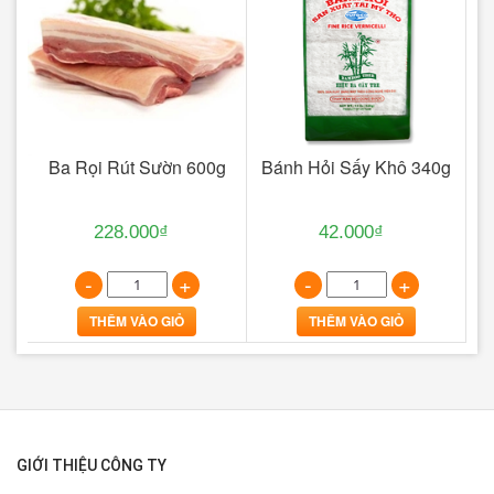
Ba Rọi Rút Sườn 600g
Bánh Hỏi Sấy Khô 340g
B
228.000₫
42.000₫
-
+
-
+
THÊM VÀO GIỎ
THÊM VÀO GIỎ
GIỚI THIỆU CÔNG TY