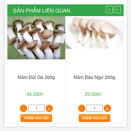
SẢN PHẨM LIÊN QUAN
i)
Nấm Đùi Gà 200g
Nấm Bào Ngư 200g
44.000₫
29.000₫
-
+
-
+
THÊM VÀO GIỎ
THÊM VÀO GIỎ