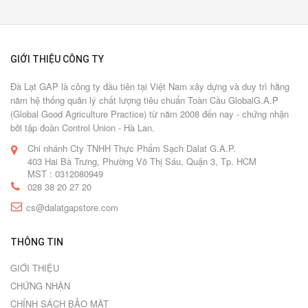
GIỚI THIỆU CÔNG TY
Đà Lạt GAP là công ty đầu tiên tại Việt Nam xây dựng và duy trì hằng
năm hệ thống quản lý chất lượng tiêu chuẩn Toàn Cầu GlobalG.A.P
(Global Good Agriculture Practice) từ năm 2008 đến nay - chứng nhận
bởi tập đoàn Control Union - Hà Lan.
Chi nhánh Cty TNHH Thực Phẩm Sạch Dalat G.A.P.
403 Hai Bà Trưng, Phường Võ Thị Sáu, Quận 3, Tp. HCM
MST : 0312080949
028 38 20 27 20
cs@dalatgapstore.com
THÔNG TIN
GIỚI THIỆU
CHỨNG NHẬN
CHÍNH SÁCH BẢO MẬT