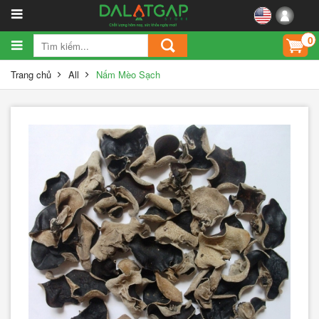
0
Trang chủ
All
Nấm Mèo Sạch