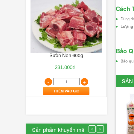
dân
Cách 
công
nghệ...
Dùng để
Lượng 
12/01/2017
0
Lượt
Bảo Q
bình
Khô Tôm 
Sườn Non 600g
luận
Bảo qu
[Xem
231.000₫
thêm...]
y 450g
SẢN
-
-
+
THÊM VÀO GIỎ
+
Thế
Giới
Văn
Sản phẩm khuyến mãi
Hóa