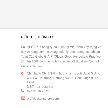
bình
luận
[Xem
thêm...]
Hai
GIỚI THIỆU CÔNG TY
lần
"ngược
Đà Lạt GAP là công ty đầu tiên tại Việt Nam xây dựng và
duy trì hằng năm hệ thống quản lý chất lượng tiêu chuẩn
gió"
Toàn Cầu GlobalG.A.P (Global Good Agriculture Practice)
từ năm 2008 đến nay - chứng nhận bởi tập đoàn Control
12/01/2017
Union - Hà Lan.
0
Chi nhánh Cty TNHH Thực Phẩm Sạch Dalat G.A.P.
Lượt
403 Hai Bà Trưng, Phường Võ Thị Sáu, Quận 3, Tp.
bình
HCM
luận
MST : 0312080949
[Xem
028 38 20 27 20
thêm...]
cs@dalatgapstore.com