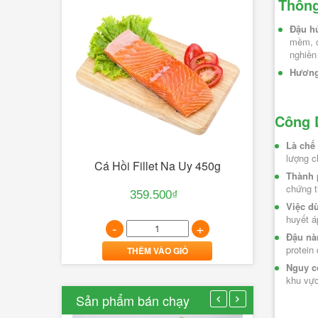
Thông
sạch
Đà
Đậu hủ
mềm, c
Lạt
nghiền
GAP
Hương 
26/07/2021
0
Công 
Khô Tôm 
Lượt
bình
Là chế
luận
lượng c
700g
Cá Hồi Fillet Na Uy 450g
[Xem
Thành 
-
thêm...]
chứng t
359.500₫
Việc d
huyết á
+
-
+
Đậu nà
Lê
protein
THÊM VÀO GIỎ
Văn
Nguy c
Cường
khu vực
-
Sản phẩm bán chạy
nông