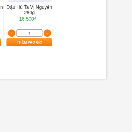
ên
Đậu Hủ Ta Vị Nguyên
280g
16.500₫
-
+
THÊM VÀO GIỎ
Nghêu Lụa 50
Cá Bạc Má Thiên Nhiên 400g
108.000₫
144.000₫
-
-
+
THÊM VÀO GI
THÊM VÀO GIỎ