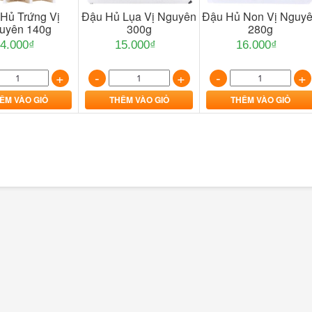
Hủ Trứng Vị
Đậu Hủ Lụa Vị Nguyên
Đậu Hủ Non Vị Nguy
uyên 140g
300g
280g
4.000₫
15.000₫
16.000₫
+
-
+
-
+
ÊM VÀO GIỎ
THÊM VÀO GIỎ
THÊM VÀO GIỎ
Mực Ống Thiên Nhiên 600g
Đất Thiên Nhiên 200g
294.000₫
371.000₫
-
+
+
THÊM VÀO GIỎ
THÊM VÀO GIỎ