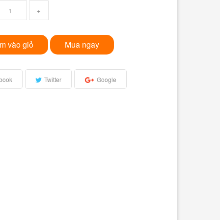
+
m vào giỏ
Mua ngay
book
Twitter
Google