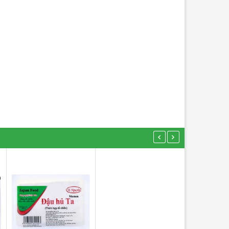
Thịt Xay 300
89.000₫
Đùi Gà 800g
-
232.000₫
THÊM VÀO GI
-
+
THÊM VÀO GIỎ