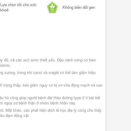
Lựa chọn tốt cho sức 
Không biến đổi gen
khoẻ
Nghêu Lụa 50
Cá Bạc Má Thiên Nhiên 400g
108.000₫
144.000₫
y đủ, cả các axít amin thiết yếu. Đậu nành cũng có hàm 
-
olenic.
-
+
 xương, trong khi canxi và magiê có thể làm giảm triệu 
THÊM VÀO GI
THÊM VÀO GIỎ
tỉ trọng thấp, kéo giảm nguy cơ bị xơ vữa động mạch và cao 
u hũ cũng giúp người bệnh đái tháo đường type 2 ít bài tiết 
giảm nguy cơ bệnh thận ở nhóm bệnh nhân này.
. Mặt khác, các phát hiện dịch tễ học địa lý cũng cho thấy 
hiều đạm động vật.