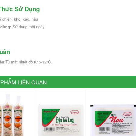
Thức Sử Dụng
 chiên, kho, xào, nấu
dùng: 
Sử dụng mỗi ngày
uản
Đất Thiên Nhiên 200g
ản:
Tủ mát nhiệt độ từ 5-12°C.
371.000₫
Gà Ta Nửa Con 700g
 PHẨM LIÊN QUAN
+
161.000₫
THÊM VÀO GIỎ
-
+
THÊM VÀO GIỎ