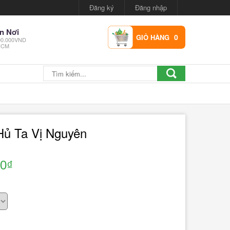
Đăng ký
Đăng nhập
n Nơi
0
GIỎ HÀNG
300.000VND
.HCM
Hủ Ta Vị Nguyên
00₫