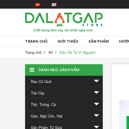
TRANG CHỦ
GIỚI THIỆU
SẢN PHẨM
HƯỚN
Trang chủ
All
Đậu Hủ Ta Vị Nguyên
Tin
DANH MỤC SẢN PHẨM
tức
Rau Củ Quả
Trái Cây
Thịt, Trứng, Cá
Gạo, Ngũ Cốc, Hạt
Giấc
Sản Phẩm Từ Sữa
mơ