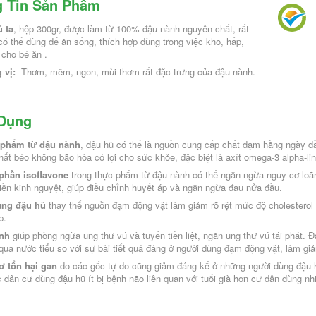
 Tin Sản Phẩm
 ta
, hộp 300gr, được làm từ 100% đậu nành nguyên chất, rất 
ó thể dùng để ăn sống, thích hợp dùng trong việc kho, hấp, 
 cho bé ăn .
vị: 
 Thơm, mềm, ngon, mùi thơm rất đặc trưng của đậu nành.
Mực Ống Thiên Nhiên 600g
Dụng
Đất Thiên Nhiên 200g
294.000₫
 phẩm từ đậu nành
, đậu hũ có thể là nguồn cung cấp chất đạm hằng ngày đầ
371.000₫
hất béo không bão hòa có lợi cho sức khỏe, đặc biệt là axít omega-3 alpha-lin
-
+
phần isoflavone
 trong thực phẩm từ đậu nành có thể ngăn ngừa nguy cơ loãng
+
iền kinh nguyệt, giúp điều chỉnh huyết áp và ngăn ngừa đau nửa đầu.
THÊM VÀO GIỎ
ùng đậu hũ
 thay thế nguồn đạm động vật làm giảm rõ rệt mức độ cholesterol 
THÊM VÀO GIỎ
p.
nh
 giúp phòng ngừa ung thư vú và tuyến tiền liệt, ngăn ung thư vú tái phát. Đậ
 qua nước tiểu so với sự bài tiết quá đáng ở người dùng đạm động vật, làm 
ơ tổn hại gan
 do các gốc tự do cũng giảm đáng kể ở những người dùng đậu hũ
 dân cư dùng đậu hũ ít bị bệnh não liên quan với tuổi già hơn cư dân dùng n