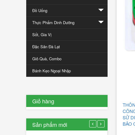
đưa
Đồ Uống
nông
sản
Thực Phẩm Dinh Dưỡng
Đà
Sốt, Gia Vị
Lạt
ra
Đặc Sản Đà Lạt
thế
giới
Giỏ Quà, Combo
Bánh Kẹo Ngoại Nhập
12/01/2017
0
Lượt
bình
luận
Giỏ hàng
THÔN
[Xem
thêm...]
CÔN
SỬ D
Sản phẩm mới
BẢO 
Rau