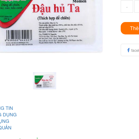
-
Thê
face
G TIN
G DỤNG
ỤNG
QUẢN