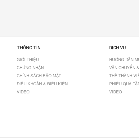
THÔNG TIN
DỊCH VỤ
GIỚI THIỆU
HƯỚNG DẪN M
CHỨNG NHẬN
VẬN CHUYỂN &
CHÍNH SÁCH BẢO MẬT
THẺ THÀNH VI
ĐIỀU KHOẢN & ĐIỀU KIỆN
PHIẾU QUÀ TẶ
VIDEO
VIDEO