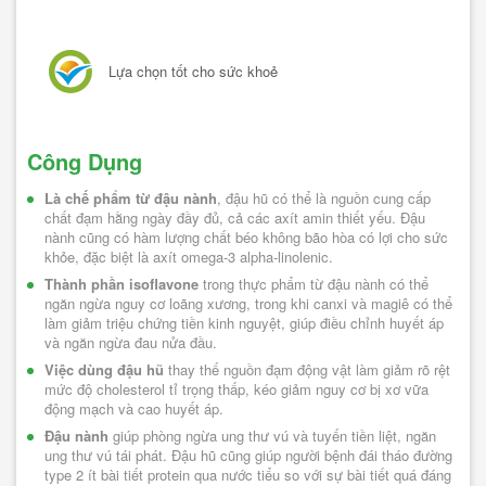
Lựa chọn tốt cho sức khoẻ
Công Dụng
Là chế phẩm từ đậu nành
, đậu hũ có thể là nguồn cung cấp 
chất đạm hằng ngày đầy đủ, cả các axít amin thiết yếu. Đậu 
nành cũng có hàm lượng chất béo không bão hòa có lợi cho sức 
khỏe, đặc biệt là axít omega-3 alpha-linolenic.
Thành phần isoflavone
 trong thực phẩm từ đậu nành có thể 
ngăn ngừa nguy cơ loãng xương, trong khi canxi và magiê có thể 
làm giảm triệu chứng tiền kinh nguyệt, giúp điều chỉnh huyết áp 
và ngăn ngừa đau nửa đầu.
Việc dùng đậu hũ
 thay thế nguồn đạm động vật làm giảm rõ rệt 
mức độ cholesterol tỉ trọng thấp, kéo giảm nguy cơ bị xơ vữa 
động mạch và cao huyết áp.
Đậu nành
 giúp phòng ngừa ung thư vú và tuyến tiền liệt, ngăn 
ung thư vú tái phát. Đậu hũ cũng giúp người bệnh đái tháo đường 
type 2 ít bài tiết protein qua nước tiểu so với sự bài tiết quá đáng 