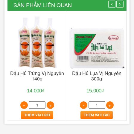
SẢN PHẨM LIÊN QUAN
80g
Đậu Hủ Trứng Vị Nguyên
Đậu Hủ Lụa Vị Nguyên
Đ
140g
300g
14.000₫
15.000₫
-
+
-
+
THÊM VÀO GIỎ
THÊM VÀO GIỎ