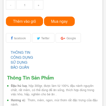
-
+
Thêm vào giỏ
Mua ngay
facebook
Twitter
Google
THÔNG TIN
CÔNG DỤNG
SỬ DỤNG
BẢO QUẢN
Thông Tin Sản Phẩm
Đậu hủ luạ
, hộp 300gr, được làm từ 100% đậu nành nguyên 
chất, rất mềm, có thể dùng để ăn sống, thích hợp dùng trong 
việc kho, hấp, nghiền cho bé ăn .
Hương vị: 
 Thơm, mềm, ngon, mùi thơm rất đặc trưng của đậu 
nành.