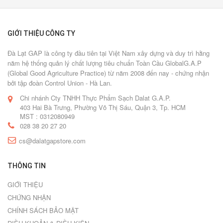
GIỚI THIỆU CÔNG TY
Đà Lạt GAP là công ty đầu tiên tại Việt Nam xây dựng và duy trì hằng
năm hệ thống quản lý chất lượng tiêu chuẩn Toàn Cầu GlobalG.A.P
(Global Good Agriculture Practice) từ năm 2008 đến nay - chứng nhận
bởi tập đoàn Control Union - Hà Lan.
Chi nhánh Cty TNHH Thực Phẩm Sạch Dalat G.A.P.
403 Hai Bà Trưng, Phường Võ Thị Sáu, Quận 3, Tp. HCM
MST : 0312080949
028 38 20 27 20
cs@dalatgapstore.com
THÔNG TIN
GIỚI THIỆU
CHỨNG NHẬN
CHÍNH SÁCH BẢO MẬT