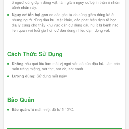
ở người dùng đạm động vật, làm giảm nguy cơ bệnh thận ở nhóm 
bệnh nhân này.
Nguy cơ tổn hại gan 
do các gốc tự do cũng giảm đáng kể ở 
những người dùng đậu hũ. Mặt khác, các phát hiện dịch tễ học 
địa lý cũng cho thấy khu vực dân cư dùng đậu hũ ít bị bệnh não 
liên quan với tuổi già hơn cư dân dùng nhiều đạm động vật.
Cách Thức Sử Dụng
Không
 nấu quá lâu làm mất vị ngọt vốn có của đậu hủ. Làm các 
món tráng miệng, sốt thịt, sốt cà, sốt canh...
Lượng dùng: 
Sử dụng mỗi ngày
Bảo Quản
Bảo quản:
Tủ mát nhiệt độ từ 5-12°C.