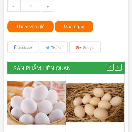
-
+
Thêm vào giỏ
Mua ngay
facebook
Twitter
Google
SẢN PHẨM LIÊN QUAN