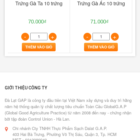
hần
Trứng Gà Ta 10 trứng
Trứng Gà Ác 10 trứng
B
70.000₫
71.000₫
-
+
-
+
THÊM VÀO GIỎ
THÊM VÀO GIỎ
GIỚI THIỆU CÔNG TY
Đà Lạt GAP là công ty đầu tiên tại Việt Nam xây dựng và duy trì hằng
năm hệ thống quản lý chất lượng tiêu chuẩn Toàn Cầu GlobalG.A.P
(Global Good Agriculture Practice) từ năm 2008 đến nay - chứng nhận
bởi tập đoàn Control Union - Hà Lan.
Chi nhánh Cty TNHH Thực Phẩm Sạch Dalat G.A.P.
403 Hai Bà Trưng, Phường Võ Thị Sáu, Quận 3, Tp. HCM
MST : 0312080949