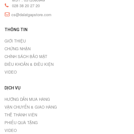
028 38 20 27 20
cs@dalatgapstore.com
THÔNG TIN
GIỚI THIỆU
CHỨNG NHẬN
CHÍNH SÁCH BẢO MẬT
ĐIỀU KHOẢN & ĐIỀU KIỆN
VIDEO
DỊCH VỤ
HƯỚNG DẪN MUA HÀNG
VẬN CHUYỂN & GIAO HÀNG
THẺ THÀNH VIÊN
PHIẾU QUÀ TẶNG
VIDEO