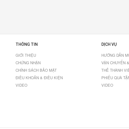
THÔNG TIN
DỊCH VỤ
GIỚI THIỆU
HƯỚNG DẪN M
CHỨNG NHẬN
VẬN CHUYỂN &
CHÍNH SÁCH BẢO MẬT
THẺ THÀNH VI
ĐIỀU KHOẢN & ĐIỀU KIỆN
PHIẾU QUÀ TẶ
VIDEO
VIDEO