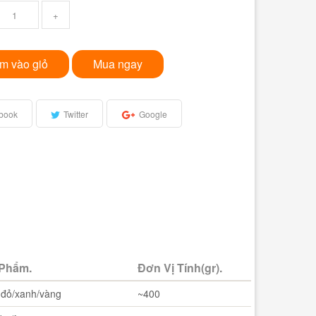
+
m vào giỏ
Mua ngay
book
Twitter
Google
 Phẩm.
Đơn Vị Tính(gr).
 đỏ/xanh/vàng
~400