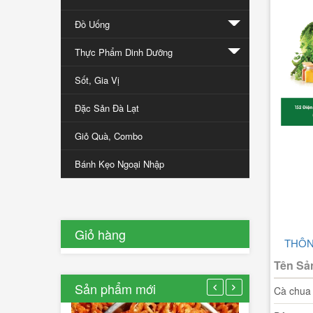
đưa
Đồ Uống
nông
sản
Thực Phẩm Dinh Dưỡng
Đà
Sốt, Gia Vị
Lạt
ra
Đặc Sản Đà Lạt
thế
giới
Giỏ Quà, Combo
Bánh Kẹo Ngoại Nhập
12/01/2017
0
Lượt
bình
luận
Giỏ hàng
THÔN
[Xem
thêm...]
Tên Sả
Sản phẩm mới
Cà chua b
Rau