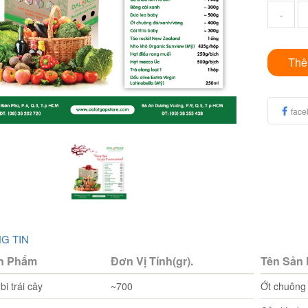
-
Thê
face
G TIN
n Phẩm
Đơn Vị Tính(gr).
Tên Sản
i trái cây
~700
Ớt chuông