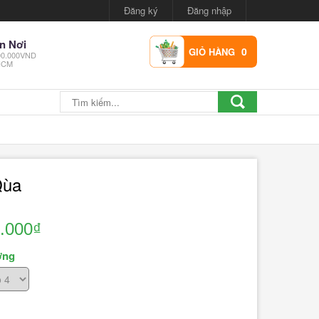
Đăng ký
Đăng nhập
n Nơi
0
GIỎ HÀNG
300.000VND
.HCM
Qùa
.000₫
ợng