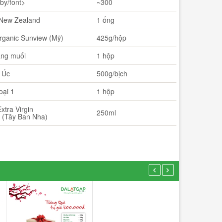
aby/font>
~300
 New Zealand
1 ống
rganic Sunview (Mỹ)
425g/hộp
ang muối
1 hộp
Nghêu Lụa 500g
 Úc
500g/bịch
108.000₫
oại 1
1 hộp
-
+
xtra Virgin
250ml
Cồi Sò Điệp 2
a (Tây Ban Nha)
THÊM VÀO GIỎ
121.000₫
-
THÊM VÀO GI