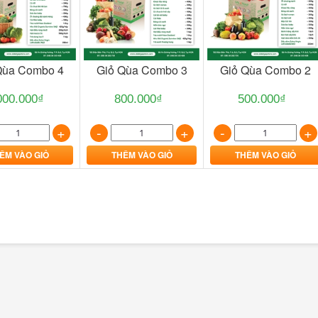
Qùa Combo 4
Giỏ Qùa Combo 3
Giỏ Qùa Combo 2
000.000₫
800.000₫
500.000₫
+
-
+
-
+
ÊM VÀO GIỎ
THÊM VÀO GIỎ
THÊM VÀO GIỎ
Ta Nửa Con 700g
Đùi Gà 800g
161.000₫
232.000₫
+
-
+
THÊM VÀO GIỎ
THÊM VÀO GIỎ