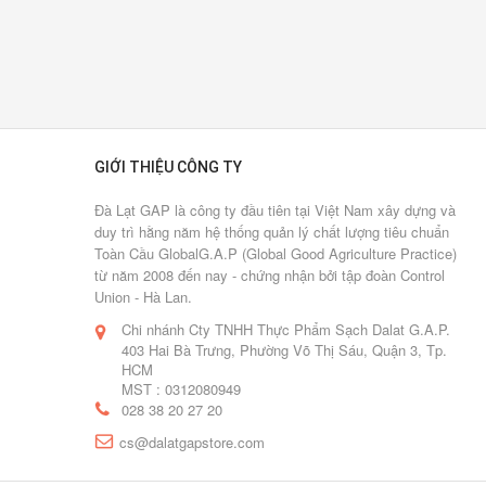
bình
luận
[Xem
thêm...]
Hai
GIỚI THIỆU CÔNG TY
lần
"ngược
Đà Lạt GAP là công ty đầu tiên tại Việt Nam xây dựng và
duy trì hằng năm hệ thống quản lý chất lượng tiêu chuẩn
gió"
Toàn Cầu GlobalG.A.P (Global Good Agriculture Practice)
từ năm 2008 đến nay - chứng nhận bởi tập đoàn Control
12/01/2017
Union - Hà Lan.
0
Chi nhánh Cty TNHH Thực Phẩm Sạch Dalat G.A.P.
Lượt
403 Hai Bà Trưng, Phường Võ Thị Sáu, Quận 3, Tp.
bình
HCM
luận
MST : 0312080949
[Xem
028 38 20 27 20
thêm...]
cs@dalatgapstore.com