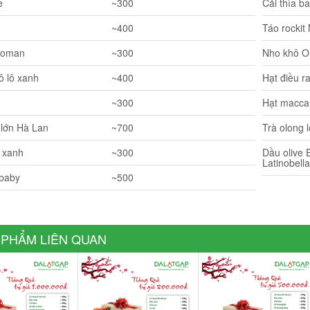
e
~300
Cải thìa b
~400
Táo rockit
 roman
~300
Nho khô O
ô lô xanh
~400
Hạt điều r
~300
Hạt macca
g Thiên Nhiên 600g
Cá Bạc Má Thiên Nhiên 400g
lớn Hà Lan
~700
Trà olong l
294.000₫
144.000₫
 xanh
~300
Dầu olive E
Latinobell
+
-
+
 baby
~500
THÊM VÀO GIỎ
THÊM VÀO GIỎ
 PHẨM LIÊN QUAN