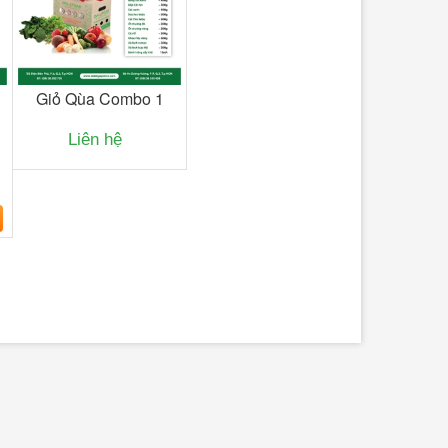
Giỏ Qùa Combo 1
Liên hệ
Thịt Xay 300g
89.000₫
Nạc Đùi
-
+
THÊM VÀO GIỎ
-
THÊM VÀO GI