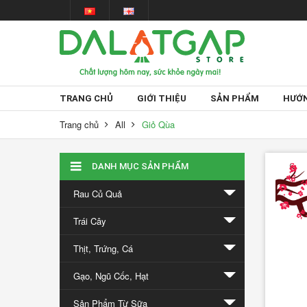
TRANG CHỦ
GIỚI THIỆU
SẢN PHẨM
HƯỚN
Trang chủ
All
Giỏ Qùa
Tin
DANH MỤC SẢN PHẨM
tức
Rau Củ Quả
Trái Cây
Thịt, Trứng, Cá
Gạo, Ngũ Cốc, Hạt
Giấc
Sản Phẩm Từ Sữa
mơ