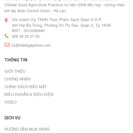
(Global Good Agriculture Practice) từ năm 2008 đến nay - chứng nhận
bởi tập đoàn Control Union - Hà Lan.
Chi nhánh Cty TNHH Thực Phẩm Sạch Dalat G.A.P.
403 Hai Bà Trưng, Phường Võ Thị Sáu, Quận 3, Tp. HCM
MST : 0312080949
028 38 20 27 20
cs@dalatgapstore.com
THÔNG TIN
GIỚI THIỆU
CHỨNG NHẬN
CHÍNH SÁCH BẢO MẬT
ĐIỀU KHOẢN & ĐIỀU KIỆN
VIDEO
DỊCH VỤ
HƯỚNG DẪN MUA HÀNG