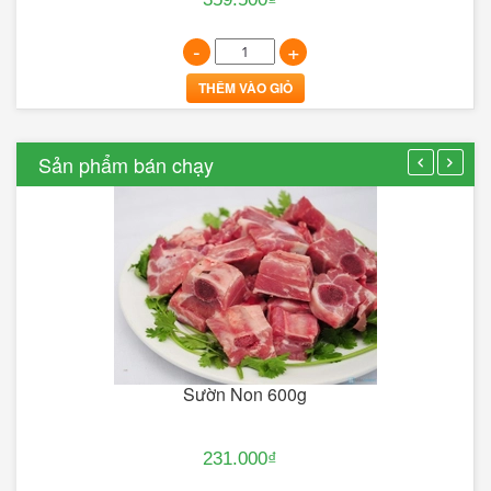
-
+
THÊM VÀO GIỎ
Sản phẩm bán chạy
Sườn Non 600g
231.000₫