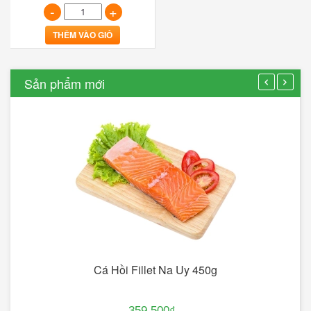
-
+
THÊM VÀO GIỎ
Sản phẩm mới
Cá Hồi Fillet Na Uy 450g
359.500₫