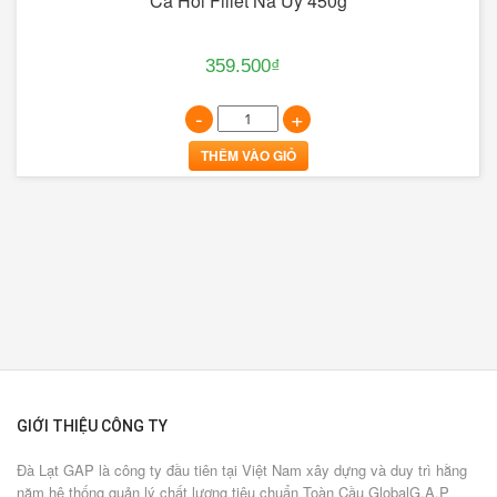
Cá Hồi Fillet Na Uy 450g
359.500₫
-
+
THÊM VÀO GIỎ
GIỚI THIỆU CÔNG TY
Đà Lạt GAP là công ty đầu tiên tại Việt Nam xây dựng và duy trì hằng
năm hệ thống quản lý chất lượng tiêu chuẩn Toàn Cầu GlobalG.A.P