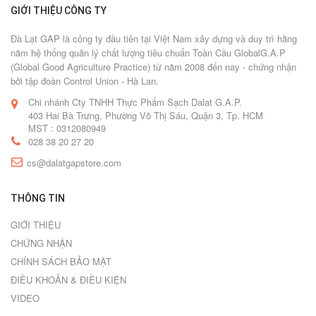
GIỚI THIỆU CÔNG TY
Đà Lạt GAP là công ty đầu tiên tại Việt Nam xây dựng và duy trì hằng
năm hệ thống quản lý chất lượng tiêu chuẩn Toàn Cầu GlobalG.A.P
(Global Good Agriculture Practice) từ năm 2008 đến nay - chứng nhận
bởi tập đoàn Control Union - Hà Lan.
Chi nhánh Cty TNHH Thực Phẩm Sạch Dalat G.A.P.
403 Hai Bà Trưng, Phường Võ Thị Sáu, Quận 3, Tp. HCM
MST : 0312080949
028 38 20 27 20
cs@dalatgapstore.com
THÔNG TIN
GIỚI THIỆU
CHỨNG NHẬN
CHÍNH SÁCH BẢO MẬT
ĐIỀU KHOẢN & ĐIỀU KIỆN
VIDEO