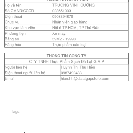
Họ và tên
TRƯƠNG VĨNH CƯỜNG
Số CMND/CCCD
023651003
Điện thoai
0903394878
Chức vụ
Nhân viên giao hàng
Khu vực làm việc
Nội ô TP.HCM, TP.Thủ Đức.
Phương tiện
Xe máy.
Bảng số
59M2 - 19998
Hàng hóa
Thực phẩm các loại.
THÔNG TIN CÔNG TY
CTY TNHH Thực Phẩm Sạch Đà Lạt G.A.P
Người liên hệ
Huỳnh Thị Thu Hiền
Điện thoai người liên hệ
0987492433
Email
hien.htt@dalatgapstore.com
Tags: