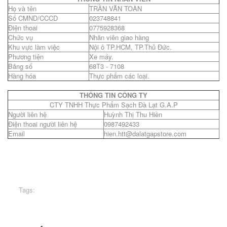
Họ và tên
TRẦN VĂN TOÀN
Số CMND/CCCD
023748841
Điện thoai
0775928368
Chức vụ
Nhân viên giao hàng
Khu vực làm việc
Nội ô TP.HCM, TP.Thủ Đức.
Phương tiện
Xe máy.
Bảng số
68T3 - 7108
Hàng hóa
Thực phẩm các loại.
THÔNG TIN CÔNG TY
CTY TNHH Thực Phẩm Sạch Đà Lạt G.A.P
Người liên hệ
Huỳnh Thị Thu Hiền
Điện thoai người liên hệ
0987492433
Email
hien.htt@dalatgapstore.com
Tags: