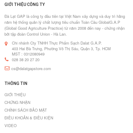
GIỚI THIỆU CÔNG TY
Đà Lạt GAP là công ty đầu tiên tại Việt Nam xây dựng và duy trì hằng
năm hệ thống quản lý chất lượng tiêu chuẩn Toàn Cầu GlobalG.A.P
(Global Good Agriculture Practice) từ năm 2008 đến nay - chứng nhận
bởi tập đoàn Control Union - Hà Lan.
Chi nhánh Cty TNHH Thực Phẩm Sạch Dalat G.A.P.
403 Hai Bà Trưng, Phường Võ Thị Sáu, Quận 3, Tp. HCM
MST : 0312080949
028 38 20 27 20
cs@dalatgapstore.com
THÔNG TIN
GIỚI THIỆU
CHỨNG NHẬN
CHÍNH SÁCH BẢO MẬT
ĐIỀU KHOẢN & ĐIỀU KIỆN
VIDEO