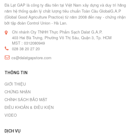
Đà Lạt GAP là công ty đầu tiên tại Việt Nam xây dựng và duy trì hằng
năm hệ thống quản lý chất lượng tiêu chuẩn Toàn Cầu GlobalG.A.P
(Global Good Agriculture Practice) từ năm 2008 đến nay - chứng nhận
bởi tập đoàn Control Union - Hà Lan.
Chi nhánh Cty TNHH Thực Phẩm Sạch Dalat G.A.P.
403 Hai Bà Trưng, Phường Võ Thị Sáu, Quận 3, Tp. HCM
MST : 0312080949
028 38 20 27 20
cs@dalatgapstore.com
THÔNG TIN
GIỚI THIỆU
CHỨNG NHẬN
CHÍNH SÁCH BẢO MẬT
ĐIỀU KHOẢN & ĐIỀU KIỆN
VIDEO
DỊCH VỤ