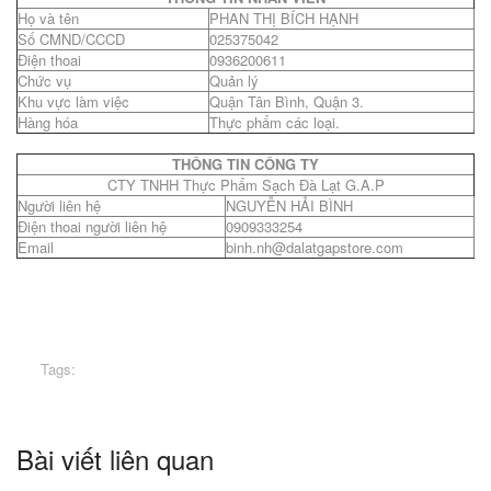
Họ và tên
PHAN THỊ BÍCH HẠNH
Số CMND/CCCD
025375042
Điện thoai
0936200611
Chức vụ
Quản lý
Khu vực làm việc
Quận Tân Bình, Quận 3.
Hàng hóa
Thực phẩm các loại.
THÔNG TIN CÔNG TY
CTY TNHH Thực Phẩm Sạch Đà Lạt G.A.P
Người liên hệ
NGUYỄN HẢI BÌNH
Điện thoai người liên hệ
0909333254
Email
binh.nh@dalatgapstore.com
Tags:
Bài viết liên quan