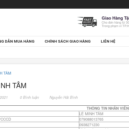
Giao Hàng Tậ
Cho đơn hàng từ 
Trong phạm vi TP
G DẪN MUA HÀNG
CHÍNH SÁCH GIAO HÀNG
LIÊN HỆ
INH TÂM
/2021
0 Bình luận
Nguyễn Hải Bình
THÔNG TIN NHÂN VIÊN
LÊ MINH TÂM
/CCCD
079088013765
0938271230