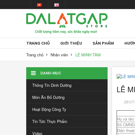
TRANG CHỦ
GIỚI THIỆU
SẢN PHẨM
HƯỚN
Trang chủ
Nhân viên
LÊ MINH TÂM
DANH MỤC
Thông Tin Dinh Dưỡng
LÊ M
Món Ăn Bổ Dưỡng
28/07
Hoạt Động Công Ty
Họ và tên
Tin Tức Thực Phẩm
Số CMND
Điện thoai
Video