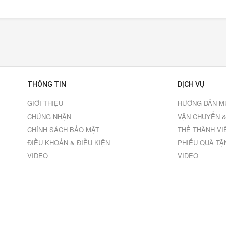
THÔNG TIN
DỊCH VỤ
GIỚI THIỆU
HƯỚNG DẪN M
CHỨNG NHẬN
VẬN CHUYỂN &
CHÍNH SÁCH BẢO MẬT
THẺ THÀNH VI
ĐIỀU KHOẢN & ĐIỀU KIỆN
PHIẾU QUÀ TẶ
VIDEO
VIDEO