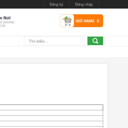
Đăng ký
Đăng nhập
n Nơi
0
GIỎ HÀNG
300.000VND
.HCM