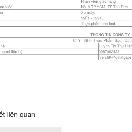
Nhân viên giao hàng
àm việc
Nội ô TP.HCM, TP.Thủ Đức.
ện
Xe máy.
59F1 - 72915
Thực phẩm các loại.
THÔNG TIN CÔNG TY
CTY TNHH Thực Phẩm Sạch Đà L
 hệ
Huỳnh Thị Thu Hiề
 người liên hệ
0987492433
hien.htt@dalatgaps
ết liên quan