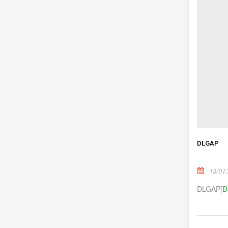
DLGAP
13/01
DLGAP
[Đ