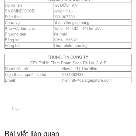
Họ và tên
HÀ ĐỨC TÂN
Số CMND/CCCD
024277515
Điện thoai
0931307789
Chức vụ
Nhân viên giao hàng
Khu vực làm việc
Nội ô TP.HCM, TP.Thủ Đức.
Phương tiện
Xe máy.
Bảng số
59H1 - 55682
Hàng hóa
Thực phẩm các loại.
THÔNG TIN CÔNG TY
CTY TNHH Thực Phẩm Sạch Đà Lạt G.A.P
Người liên hệ
Huỳnh Thị Thu Hiền
Điện thoai người liên hệ
0987492433
Email
hien.htt@dalatgapstore.com
Tags:
Bài viết liên quan