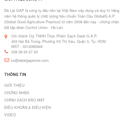
Đà Lạt GAP là công ty đầu tiên tại Việt Nam xây dựng và duy trì hằng
năm hệ thống quản lý chất lượng tiêu chuẩn Toàn Cầu GlobalG.A.P
(Global Good Agriculture Practice) từ năm 2008 đến nay - chứng nhận
bởi tập đoàn Control Union - Hà Lan.
Chi nhánh Cty TNHH Thực Phẩm Sạch Dalat G.A.P.
403 Hai Bà Trưng, Phường Võ Thị Sáu, Quận 3, Tp. HCM
MST : 0312080949
028 38 20 27 20
cs@dalatgapstore.com
THÔNG TIN
GIỚI THIỆU
CHỨNG NHẬN
CHÍNH SÁCH BẢO MẬT
ĐIỀU KHOẢN & ĐIỀU KIỆN
VIDEO