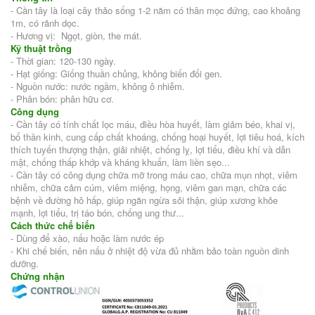
- Cần tây là loại cây thảo sống 1-2 năm có thân mọc đứng, cao khoảng
1m, có rãnh dọc.
- Hương vị: Ngọt, giòn, the mát.
Kỹ thuật trồng
- Thời gian: 120-130 ngày.
- Hạt giống: Giống thuần chủng, không biến đổi gen.
- Nguồn nước: nước ngầm, không ô nhiễm.
- Phân bón: phân hữu cơ.
Công dụng
- Cần tây có tính chất lọc máu, điều hòa huyết, làm giảm béo, khai vị,
bổ thần kinh, cung cấp chất khoáng, chống hoại huyết, lợi tiêu hoá, kích
thích tuyến thượng thận, giải nhiệt, chống lỵ, lợi tiểu, điều khí và dẫn
mật, chống thấp khớp và kháng khuẩn, làm liền sẹo...
- Cần tây có công dụng chữa mỡ trong máu cao, chữa mụn nhọt, viêm
nhiễm, chữa cảm cúm, viêm miệng, họng, viêm gan mạn, chữa các
bệnh về đường hô hấp, giúp ngăn ngừa sỏi thận, giúp xương khỏe
mạnh, lợi tiểu, trị táo bón, chống ung thư...
Cách thức chế biến
- Dùng để xào, nấu hoặc làm nước ép
- Khi chế biến, nên nấu ở nhiệt độ vừa đủ nhằm bảo toàn nguồn dinh
dưỡng.
Chứng nhận