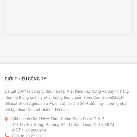
GIỚI THIỆU CÔNG TY
Đà Lạt GAP là công ty đầu tiên tại Việt Nam xây dựng và duy trì hằng
năm hệ thống quản lý chất lượng tiêu chuẩn Toàn Cầu GlobalG.A.P
(Global Good Agriculture Practice) từ năm 2008 đến nay - chứng nhận
bởi tập đoàn Control Union - Hà Lan.
Chi nhánh Cty TNHH Thực Phẩm Sạch Dalat G.A.P.
403 Hai Bà Trưng, Phường Võ Thị Sáu, Quận 3, Tp. HCM
MST : 0312080949
028 38 20 27 20