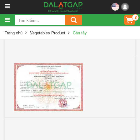
0
Trang chủ
Vegetables Product
Cần tây