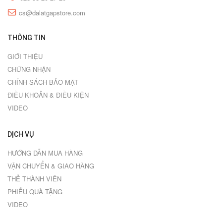
cs@dalatgapstore.com
THÔNG TIN
GIỚI THIỆU
CHỨNG NHẬN
CHÍNH SÁCH BẢO MẬT
ĐIỀU KHOẢN & ĐIỀU KIỆN
VIDEO
DỊCH VỤ
HƯỚNG DẪN MUA HÀNG
VẬN CHUYỂN & GIAO HÀNG
THẺ THÀNH VIÊN
PHIẾU QUÀ TẶNG
VIDEO